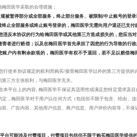
6 其他梅田医学采取的合理措施；
违规被暂停部分或全部服务，终止部分服务、被限制/中止账号的登
被终止全部服务或终止账号登录的，梅田医学无需向用户退还已支付
如果您违反本协议的行为给梅田医学或其他第三方造成损失的，您应当
侵害者进行赔偿；以及在梅田医学首先承担了因您的行为导致的行政
您账户内有剩余款项的，梅田医学有权不予退回，若不足以赔偿梅
如果您行使本协议规定的权利而购买/接受梅田医学以外的第三方提供
的第三方主张权利，与梅田医学无关。
对于在本平台上的内容, 梅田医学不保证其适用性或满足您特定需求
约定，梅田医学对于用户以任何方式（包括但不限于包含、经由、连
内容、广告内容、其他用户信息、商户信息、用户评价内容等，不保
学平台可能涉及付费项目，付费项目包括但不限于购买梅田医学提供