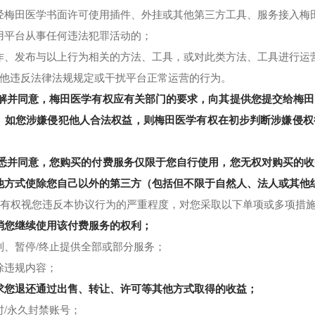
7 未经梅田医学书面许可使用插件、外挂或其他第三方工具、服务接入
8 利用平台从事任何违法犯罪活动的；
9 制作、发布与以上行为相关的方法、工具，或对此类方法、工具进行
10 其他违反法律法规规定或干扰平台正常运营的行为。
您了解并同意，梅田医学有权应有关部门的要求，向其提供您提交给梅
。如您涉嫌侵犯他人合法权益，则梅田医学有权在初步判断涉嫌侵权
您知悉并同意，您购买的付费服务仅限于您自行使用，您无权对购买的
他方式使除您自己以外的第三方（包括但不限于自然人、法人或其他
权视您违反本协议行为的严重程度，对您采取以下单项或多项措
消您继续使用该付费服务的权利；
2 限制、暂停/终止提供全部或部分服务；
 删除违规内容；
求您退还通过出售、转让、许可等其他方式取得的收益；
 暂时/永久封禁账号；