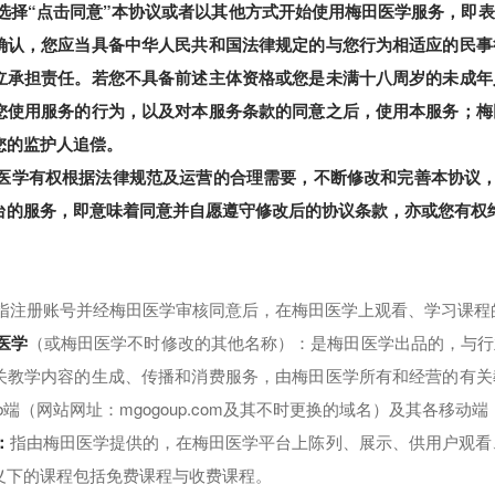
如您选择“点击同意”本协议或者以其他方式开始使用梅田医学服务，
确认，您应当具备中华人民共和国法律规定的与您行为相适应的民事
立承担责任。若您不具备前述主体资格或您是未满十八周岁的未成年
您使用服务的行为，以及对本服务条款的同意之后，使用本服务；
梅
您的监护人追偿。
医学有权根据法律规范及运营的合理需要，不断修改和完善本协议，并在
台的服务，即意味着同意并自愿遵守修改后的协议条款，亦或您有权
指注册账号并经梅田医学审核同意后，在梅田医学上观看、学习课程
医学
（或梅田医学不时修改的其他名称）：是梅田医学出品的，与行
关教学内容的生成、传播和消费服务，由梅田医学所有和经营的有关
b端（网站网址：mgogoup.com及其不时更换的域名）及其各移
：
指由梅田医学提供的，在梅田医学平台上陈列、展示、供用户观看
义下的课程包括免费课程与收费课程。