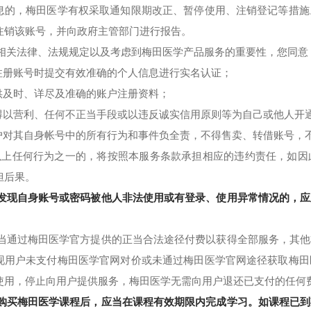
息的，梅田医学有权采取通知限期改正、暂停使用、注销登记等措施
注销该账号，并向政府主管部门进行报告。
根据相关法律、法规规定以及考虑到梅田医学产品服务的重要性，您同意
注册账号时提交有效准确的个人信息进行实名认证；
供及时、详尽及准确的账户注册资料；
得以营利、任何不正当手段或以违反诚实信用原则等为自己或他人开
户对其自身帐号中的所有行为和事件负全责，不得售卖、转借账号，
任何行为之一的，将按照本服务条款承担相应的违约责任，如因
担后果。
您若发现自身账号或密码被他人非法使用或有登录、使用异常情况的，
。
您应当通过梅田医学官方提供的正当合法途径付费以获得全部服务，其
现用户未支付梅田医学官网对价或未通过梅田医学官网途径获取梅田
使用，停止向用户提供服务，梅田医学无需向用户退还已支付的任何
您在购买梅田医学课程后，应当在课程有效期限内完成学习。如课程已