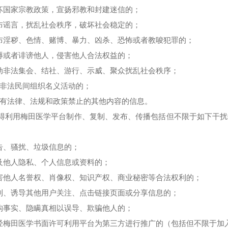
5 破坏国家宗教政策，宣扬邪教和封建迷信的；
6 散布谣言，扰乱社会秩序，破坏社会稳定的；
7 散布淫秽、色情、赌博、暴力、凶杀、恐怖或者教唆犯罪的；
8 侮辱或者诽谤他人，侵害他人合法权益的；
9 煽动非法集会、结社、游行、示威、聚众扰乱社会秩序；
0 以非法民间组织名义活动的；
11 含有法律、法规和政策禁止的其他内容的信息。
您不得利用梅田医学平台制作、复制、发布、传播包括但不限于如下干
 广告、骚扰、垃圾信息的；
2 涉及他人隐私、个人信息或资料的；
3 侵害他人名誉权、肖像权、知识产权、商业秘密等合法权利的；
4 强制、诱导其他用户关注、点击链接页面或分享信息的；
5 虚构事实、隐瞒真相以误导、欺骗他人的；
6 未经梅田医学书面许可利用平台为第三方进行推广的（包括但不限于